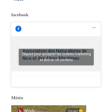
facebook
Association des Naturalistes de
Cliquez pour accepter les cookies marketing
Nice et des Alpes-Maritimes
et activer ce contenu
Météo