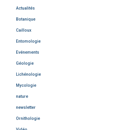
e
Actualités
s
Botanique
Cailloux
Entomologie
Evénements
Géologie
Lichénologie
Mycologie
nature
newsletter
Ornithologie
Vidéo