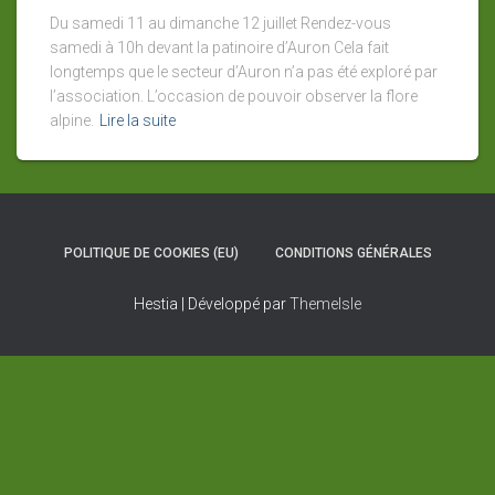
Du samedi 11 au dimanche 12 juillet Rendez-vous
samedi à 10h devant la patinoire d’Auron Cela fait
longtemps que le secteur d’Auron n’a pas été exploré par
l’association. L’occasion de pouvoir observer la flore
alpine.
Lire la suite
POLITIQUE DE COOKIES (EU)
CONDITIONS GÉNÉRALES
Hestia | Développé par
ThemeIsle