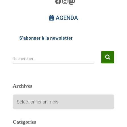
Facebook
Instagram
Mastodon
AGENDA
S'abonner à la newsletter
R
Rechercher…
e
c
h
e
Archives
r
c
A
h
r
e
c
r
h
i
Catégories
:
v