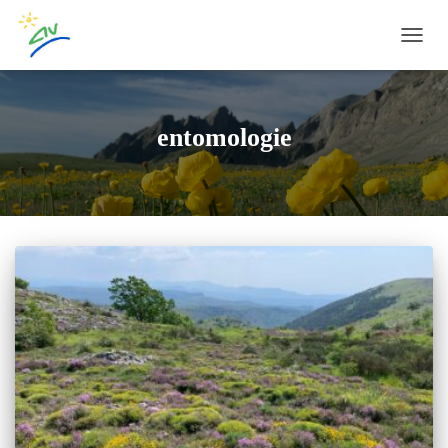
OUVRI
entomologie