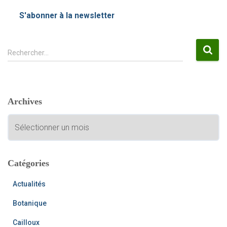
S'abonner à la newsletter
R
Rechercher…
e
c
h
e
Archives
r
c
A
h
r
e
c
r
h
i
Catégories
:
v
e
Actualités
s
Botanique
Cailloux