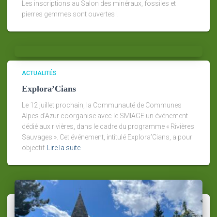
Les inscriptions au Salon des minéraux, fossiles et
pierres gemmes sont ouvertes !
ACTUALITÉS
Explora’Cians
Le 12 juillet prochain, la Communauté de Communes
Alpes d’Azur coorganise avec le SMIAGE un événement
dédié aux rivières, dans le cadre du programme « Rivières
Sauvages ». Cet événement, intitulé Explora’Cians, a pour
objectif
Lire la suite