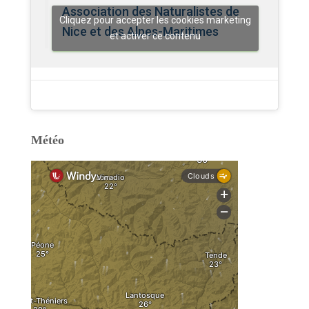
Association des Naturalistes de
Cliquez pour accepter les cookies marketing
Nice et des Alpes-Maritimes
et activer ce contenu
Météo