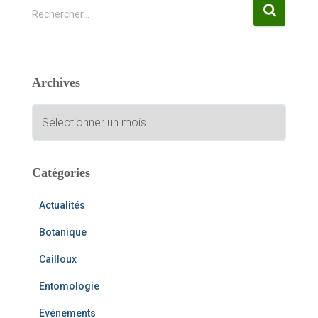
R
Rechercher…
e
c
h
e
Archives
r
c
A
h
r
e
c
r
h
i
Catégories
:
v
e
Actualités
s
Botanique
Cailloux
Entomologie
Evénements