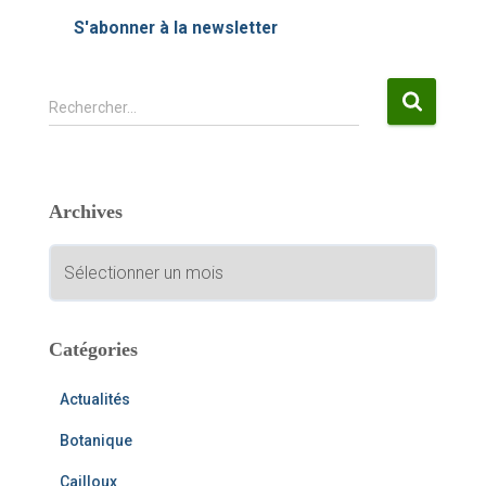
S'abonner à la newsletter
R
Rechercher…
e
c
h
e
Archives
r
c
A
h
r
e
c
r
h
i
Catégories
:
v
e
Actualités
s
Botanique
Cailloux