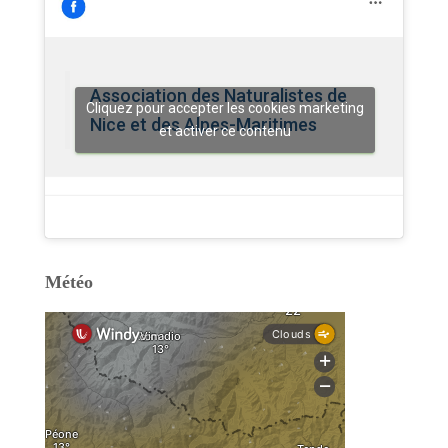
Association des Naturalistes de
Cliquez pour accepter les cookies marketing
Nice et des Alpes-Maritimes
et activer ce contenu
Météo